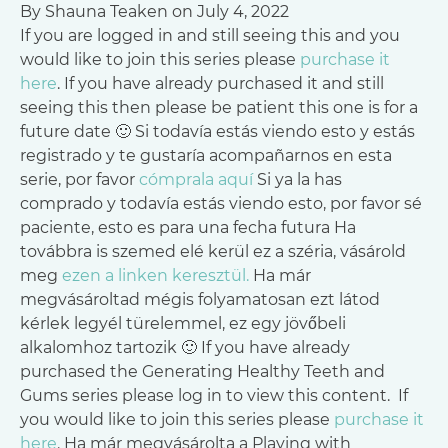
By Shauna Teaken on July 4, 2022
If you are logged in and still seeing this and you
would like to join this series please
purchase it
here
. If you have already purchased it and still
seeing this then please be patient this one is for a
future date 🙂
Si todavía estás viendo esto y estás
registrado y te gustaría acompañarnos en esta
serie, por favor
cómprala aquí
Si ya la has
comprado y todavía estás viendo esto, por favor sé
paciente, esto es para una fecha futura
Ha
továbbra is szemed elé kerül ez a széria, vásárold
meg
ezen a linken keresztül.
Ha már
megvásároltad mégis folyamatosan ezt látod
kérlek legyél türelemmel, ez egy jövőbeli
alkalomhoz tartozik 🙂
If you have already
purchased the Generating Healthy Teeth and
Gums series please log in to view this content. If
you would like to join this series please
purchase it
here
. Ha már megvásárolta a Playing with